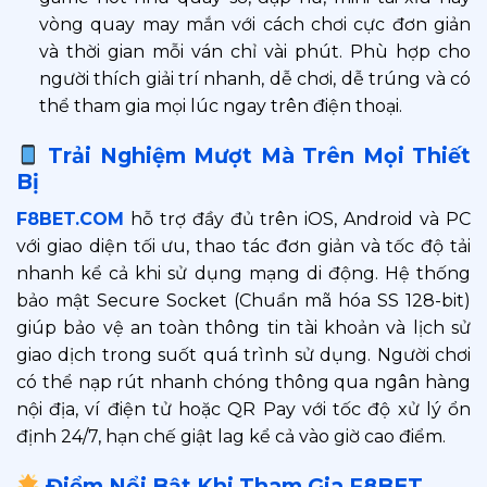
vòng quay may mắn với cách chơi cực đơn giản
và thời gian mỗi ván chỉ vài phút. Phù hợp cho
người thích giải trí nhanh, dễ chơi, dễ trúng và có
thể tham gia mọi lúc ngay trên điện thoại.
Trải Nghiệm Mượt Mà Trên Mọi Thiết
Bị
F8BET.COM
hỗ trợ đầy đủ trên iOS, Android và PC
với giao diện tối ưu, thao tác đơn giản và tốc độ tải
nhanh kể cả khi sử dụng mạng di động. Hệ thống
bảo mật Secure Socket (Chuẩn mã hóa SS 128-bit)
giúp bảo vệ an toàn thông tin tài khoản và lịch sử
giao dịch trong suốt quá trình sử dụng. Người chơi
có thể nạp rút nhanh chóng thông qua ngân hàng
nội địa, ví điện tử hoặc QR Pay với tốc độ xử lý ổn
định 24/7, hạn chế giật lag kể cả vào giờ cao điểm.
Điểm Nổi Bật Khi Tham Gia F8BET