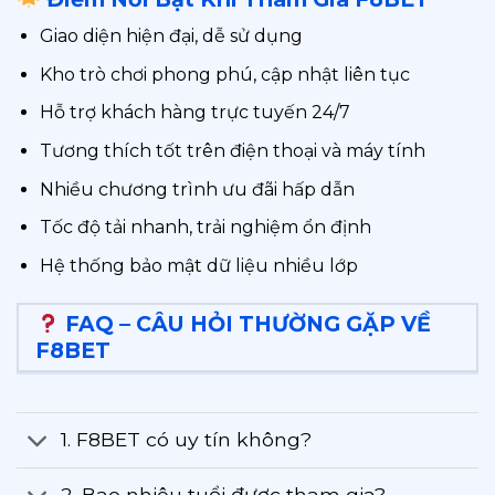
Giao diện hiện đại, dễ sử dụng
Kho trò chơi phong phú, cập nhật liên tục
Hỗ trợ khách hàng trực tuyến 24/7
Tương thích tốt trên điện thoại và máy tính
Nhiều chương trình ưu đãi hấp dẫn
Tốc độ tải nhanh, trải nghiệm ổn định
Hệ thống bảo mật dữ liệu nhiều lớp
FAQ – CÂU HỎI THƯỜNG GẶP VỀ
F8BET
1. F8BET có uy tín không?
2. Bao nhiêu tuổi được tham gia?