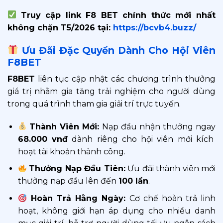
Truy cập link F8 BET chính thức mới nhất
không chặn T5/2026 tại:
https://bcvb4.buzz/
Ưu Đãi Đặc Quyền Dành Cho Hội Viên
F8BET
F8BET
liên tục cập nhật các chương trình thưởng
giá trị nhằm gia tăng trải nghiệm cho người dùng
trong quá trình tham gia giải trí trực tuyến.
Thành Viên Mới:
Nạp đầu nhận thưởng ngay
68.000 vnđ
dành riêng cho hội viên mới kích
hoạt tài khoản thành công.
Thưởng Nạp Đầu Tiên:
Ưu đãi thành viên mới
thưởng nạp đầu lên đến
100 lần
.
Hoàn Trả Hằng Ngày:
Cơ chế hoàn trả linh
hoạt, không giới hạn áp dụng cho nhiều danh