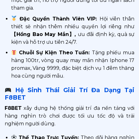
mục giải trí, hỗ trợ người dùng tối ưu ngân sách
tham gia.
Đặc Quyền Thành Viên VIP:
Hội viên thân
thiết sẽ nhận thêm nhiều quyền lợi riêng như
【Hồng Bao May Mắn】,
ưu đãi định kỳ, quà sự
kiện và hỗ trợ ưu tiên 24/7.
Chuỗi Sự Kiện Theo Tuần:
Tặng phiếu mua
hàng 100tr, vòng quay may mắn nhận Iphone 17
promax, Vàng 9999, đặc biệt dịch vụ 1 đêm thăng
hoa cùng người mẫu.
Hệ Sinh Thái Giải Trí Đa Dạng Tại
F8BET
F8BET
xây dựng hệ thống giải trí đa nền tảng với
hàng nghìn trò chơi được tối ưu tốc độ và trải
nghiệm người dùng.
Thể Thao Trực Tuyến:
Theo dõi hàng nghìn