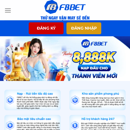
Skip
to
content
ĐĂNG KÝ
ĐĂNG NHẬP