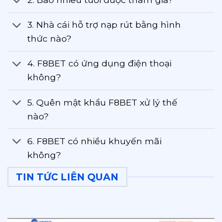
3. Nhà cái hỗ trợ nạp rút bằng hình
thức nào?
4. F8BET có ứng dụng điện thoại
không?
5. Quên mật khẩu F8BET xử lý thế
nào?
6. F8BET có nhiều khuyến mãi
không?
TIN TỨC LIÊN QUAN